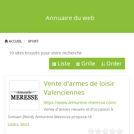
Annuaire du web
ACCUEIL
SPORT
10 sites trouvés pour votre recherche
Liste
Grille
Order
Vente d'armes de loisir
Valenciennes
https://www.armurerie-meresse.com/
Vente d'armes neuves et d'occasion à
Somain (Nord), Armurerie Meresse propose ré
,
Loisirs
Sport