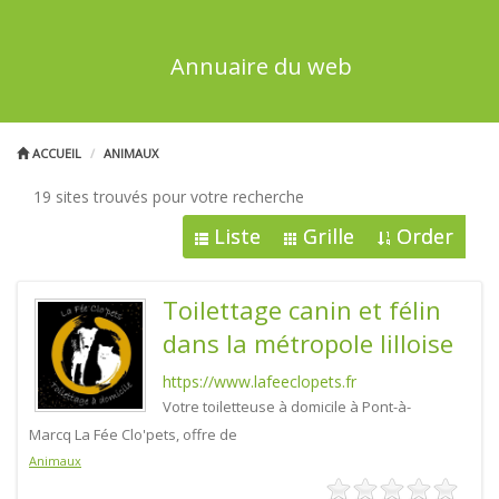
Annuaire du web
ACCUEIL
ANIMAUX
19 sites trouvés pour votre recherche
Liste
Grille
Order
Toilettage canin et félin
dans la métropole lilloise
https://www.lafeeclopets.fr
Votre toiletteuse à domicile à Pont-à-
Marcq La Fée Clo'pets, offre de
Animaux