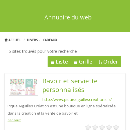
Annuaire du web
ACCUEIL
DIVERS
CADEAUX
5 sites trouvés pour votre recherche
Liste
Grille
Order
Bavoir et serviette
personnalisés
http://www.piqueaiguillescreations.fr/
Pique Aiguilles Création est une boutique en ligne spécialisée
dans la création et la vente de bavoir et
Cadeaux