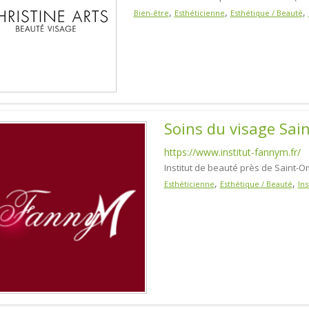
,
,
,
Bien-être
Esthéticienne
Esthétique / Beauté
Soins du visage Sai
https://www.institut-fannym.fr/
Institut de beauté près de Saint-O
,
,
Esthéticienne
Esthétique / Beauté
Ins