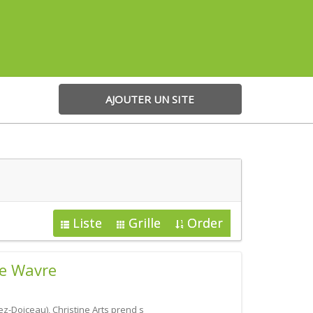
AJOUTER UN SITE
Liste
Grille
Order
ge Wavre
z-Doiceau), Christine Arts prend s