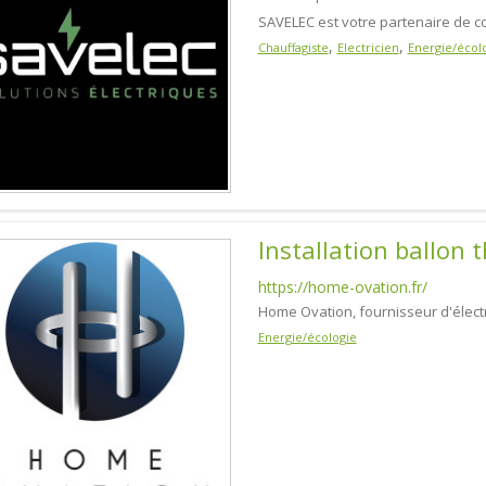
SAVELEC est votre partenaire de c
,
,
Chauffagiste
Electricien
Energie/écol
Installation ballon
https://home-ovation.fr/
Home Ovation, fournisseur d'électri
Energie/écologie