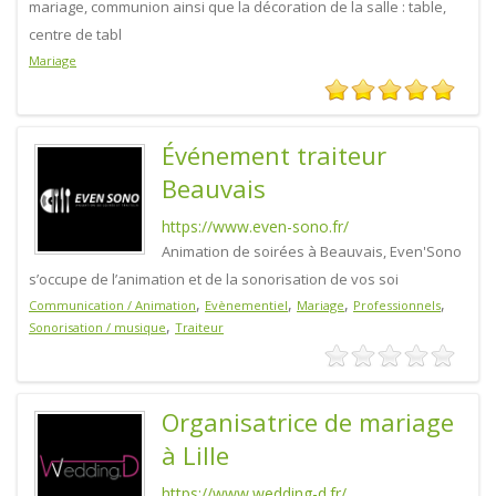
mariage, communion ainsi que la décoration de la salle : table,
centre de tabl
Mariage
Événement traiteur
Beauvais
https://www.even-sono.fr/
Animation de soirées à Beauvais, Even'Sono
s’occupe de l’animation et de la sonorisation de vos soi
,
,
,
,
Communication / Animation
Evènementiel
Mariage
Professionnels
,
Sonorisation / musique
Traiteur
Organisatrice de mariage
à Lille
https://www.wedding-d.fr/