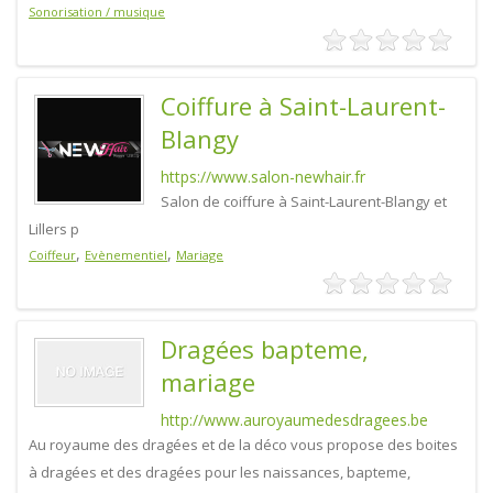
Sonorisation / musique
Coiffure à Saint-Laurent-
Blangy
https://www.salon-newhair.fr
Salon de coiffure à Saint-Laurent-Blangy et
Lillers p
,
,
Coiffeur
Evènementiel
Mariage
Dragées bapteme,
mariage
http://www.auroyaumedesdragees.be
Au royaume des dragées et de la déco vous propose des boites
à dragées et des dragées pour les naissances, bapteme,