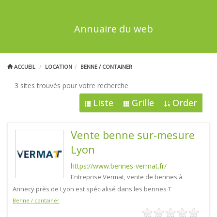
Annuaire du web
ACCUEIL
LOCATION
BENNE / CONTAINER
3 sites trouvés pour votre recherche
Liste
Grille
Order
Vente benne sur-mesure
Lyon
https://www.bennes-vermat.fr/
Entreprise Vermat, vente de bennes à
Annecy près de Lyon est spécialisé dans les bennes T
Benne / container