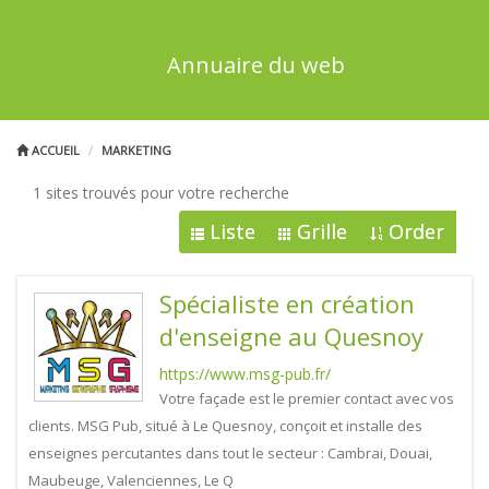
Annuaire du web
ACCUEIL
MARKETING
1 sites trouvés pour votre recherche
Liste
Grille
Order
Spécialiste en création
d'enseigne au Quesnoy
https://www.msg-pub.fr/
Votre façade est le premier contact avec vos
clients. MSG Pub, situé à Le Quesnoy, conçoit et installe des
enseignes percutantes dans tout le secteur : Cambrai, Douai,
Maubeuge, Valenciennes, Le Q