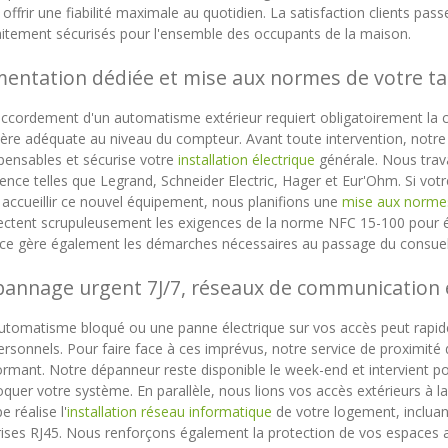
offrir une fiabilité maximale au quotidien. La satisfaction clients pas
aitement sécurisés pour l'ensemble des occupants de la maison.
mentation dédiée et mise aux normes de votre ta
accordement d'un automatisme extérieur requiert obligatoirement la cr
ère adéquate au niveau du compteur. Avant toute intervention, notre 
spensables et sécurise votre
installation électrique
générale. Nous trav
ence telles que Legrand, Schneider Electric, Hager et Eur'Ohm. Si vot
 accueillir ce nouvel équipement, nous planifions une
mise aux normes
ectent scrupuleusement les exigences de la norme NFC 15-100 pour éli
ice gère également les démarches nécessaires au passage du consuel p
annage urgent 7J/7, réseaux de communication e
utomatisme bloqué ou une panne électrique sur vos accès peut rapi
ersonnels. Pour faire face à ces imprévus, notre service de proximité
rmant. Notre dépanneur reste disponible le week-end et intervient po
quer votre système. En parallèle, nous lions vos accès extérieurs à l
e réalise l'
installation réseau informatique
de votre logement, incluant
rises RJ45. Nous renforçons également la protection de vos espaces a