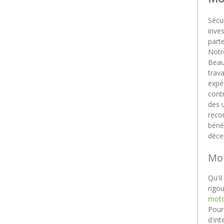
Sécur
inves
part
Notr
Beau
trava
expér
contr
des u
reco
bénéf
décen
Mot
Qu'i
rigo
motor
Pour 
d'in