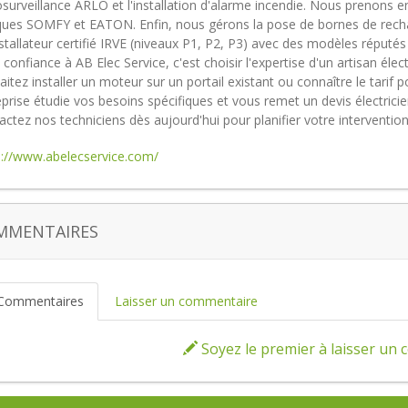
osurveillance ARLO et l'installation d'alarme incendie. Nous prenons 
ues SOMFY et EATON. Enfin, nous gérons la pose de bornes de rechar
nstallateur certifié IRVE (niveaux P1, P2, P3) avec des modèles répu
 confiance à AB Elec Service, c'est choisir l'expertise d'un artisan élec
itez installer un moteur sur un portail existant ou connaître le tarif 
prise étudie vos besoins spécifiques et vous remet un devis électrici
ctez nos techniciens dès aujourd'hui pour planifier votre interventio
s://www.abelecservice.com/
MMENTAIRES
Commentaires
Laisser un commentaire
Soyez le premier à laisser un