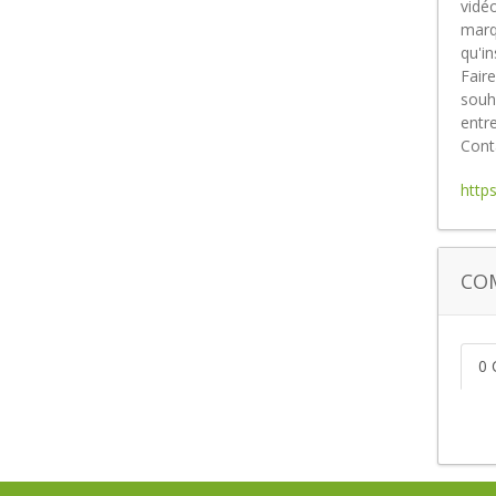
vidé
marq
qu'i
Faire
souha
entre
Conta
http
CO
0 