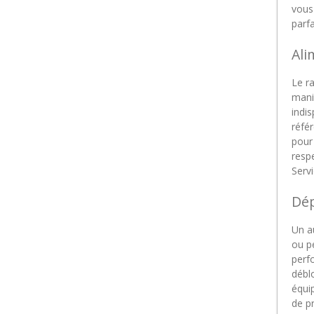
vous 
parf
Ali
Le r
mani
indi
référ
pour
resp
Serv
Dép
Un a
ou p
perfo
déblo
équip
de p