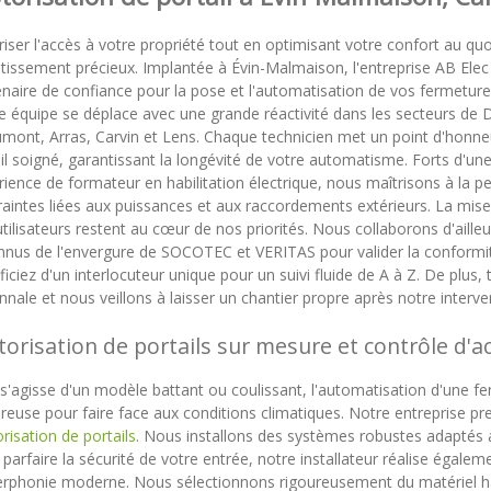
iser l'accès à votre propriété tout en optimisant votre confort au quo
tissement précieux. Implantée à Évin-Malmaison, l'entreprise AB Elec 
enaire de confiance pour la pose et l'automatisation de vos fermeture
e équipe se déplace avec une grande réactivité dans les secteurs de 
mont, Arras, Carvin et Lens. Chaque technicien met un point d'honneu
il soigné, garantissant la longévité de votre automatisme. Forts d'une
ience de formateur en habilitation électrique, nous maîtrisons à la pe
aintes liées aux puissances et aux raccordements extérieurs. La mise e
tilisateurs restent au cœur de nos priorités. Nous collaborons d'aill
nnus de l'envergure de SOCOTEC et VERITAS pour valider la conformité
iciez d'un interlocuteur unique pour un suivi fluide de A à Z. De plus
nale et nous veillons à laisser un chantier propre après notre interve
orisation de portails sur mesure et contrôle d'a
l s'agisse d'un modèle battant ou coulissant, l'automatisation d'une
ureuse pour faire face aux conditions climatiques. Notre entreprise p
isation de portails
. Nous installons des systèmes robustes adaptés a
parfaire la sécurité de votre entrée, notre installateur réalise égalem
terphonie moderne. Nous sélectionnons rigoureusement du matériel h