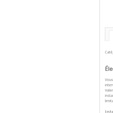
Caté
Éle
Vous
inte
Vale
insta
limi
Int