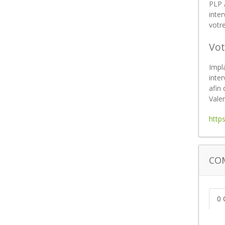
PLP 
inte
votr
Vot
Impla
inte
afin
Valen
http
CO
0 