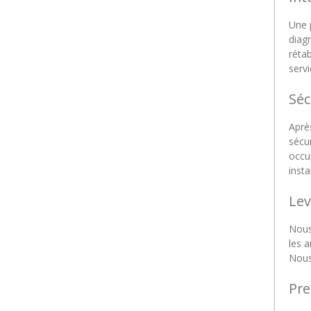
Une p
diagn
rétab
servi
Séc
Après
sécur
occu
insta
Lev
Nous
les a
Nous
Pre