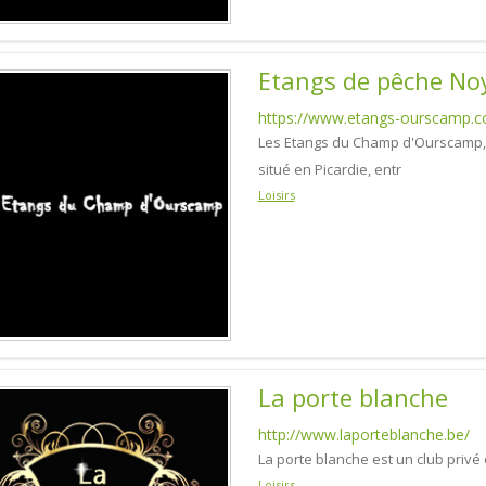
Etangs de pêche No
https://www.etangs-ourscamp.
Les Etangs du Champ d'Ourscamp, 
situé en Picardie, entr
Loisirs
La porte blanche
http://www.laporteblanche.be/
La porte blanche est un club privé
Loisirs