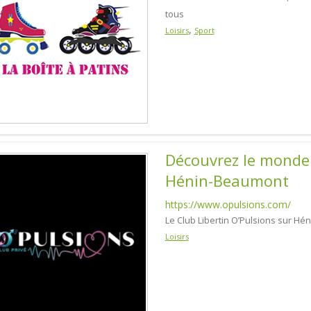
tous
,
Loisirs
Sport
Découvrez le monde 
Hénin-Beaumont
https://www.opulsions.com/
Le Club Libertin O’Pulsions sur Hé
Loisirs