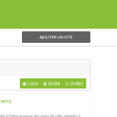
AJOUTER UN SITE
Liste
Grille
Order
miens
 Boîte à Patins propose des cours de roller adaptés à