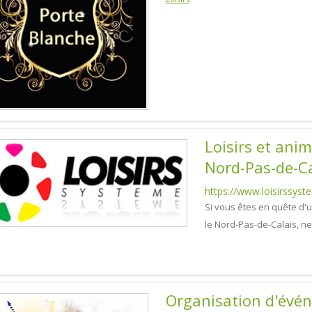
Loisirs et ani
Nord-Pas-de-Ca
https://www.loisirssys
Si vous êtes en quête d
le Nord-Pas-de-Calais, ne
Organisation d'évé