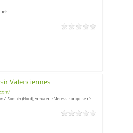
r l'
isir Valenciennes
.com/
on à Somain (Nord), Armurerie Meresse propose ré