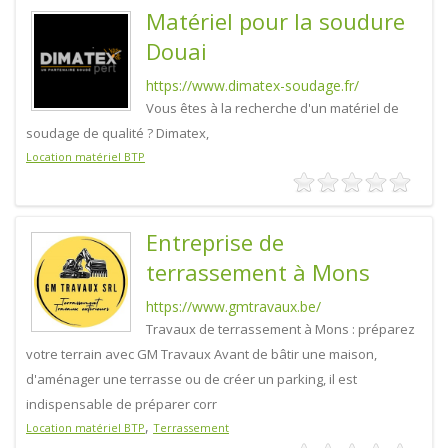
Matériel pour la soudure
Douai
https://www.dimatex-soudage.fr/
Vous êtes à la recherche d'un matériel de
soudage de qualité ? Dimatex,
Location matériel BTP
Entreprise de
terrassement à Mons
https://www.gmtravaux.be/
Travaux de terrassement à Mons : préparez
votre terrain avec GM Travaux Avant de bâtir une maison,
d'aménager une terrasse ou de créer un parking, il est
indispensable de préparer corr
,
Location matériel BTP
Terrassement