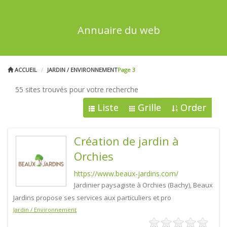
Annuaire du web
ACCUEIL
JARDIN / ENVIRONNEMENT
Page 3
55 sites trouvés pour votre recherche
Liste
Grille
Order
Création de jardin à
Orchies
https://www.beaux-jardins.com/
Jardinier paysagiste à Orchies (Bachy), Beaux
Jardins propose ses services aux particuliers et pro
Jardin / Environnement