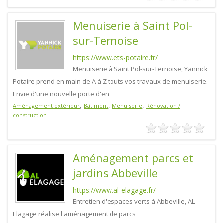
Menuiserie à Saint Pol-
sur-Ternoise
https://www.ets-potaire.fr/
Menuiserie à Saint Pol-sur-Ternoise, Yannick
Potaire prend en main de A à Z touts vos travaux de menuiserie.
Envie d'une nouvelle porte d'en
,
,
,
Aménagement extérieur
Bâtiment
Menuiserie
Rénovation /
construction
Aménagement parcs et
jardins Abbeville
https://www.al-elagage.fr/
Entretien d'espaces verts à Abbeville, AL
Elagage réalise l'aménagement de parcs