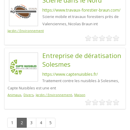
Scierie dans le Nord
https://www.travaux-forestier-braun.com/
Scierie mobile et travaux forestiers près de
Valenciennes, Nicolas Braun int
Jardin / Environnement
Entreprise de dératisation
Solesmes
https://www.captenuisibles.fr/
Traitement contre les nuisibles à Solesmes,
Capte Nuisibles est une ent
,
,
,
Animaux
Divers
Jardin / Environnement
Maison
1
2
3
4
5