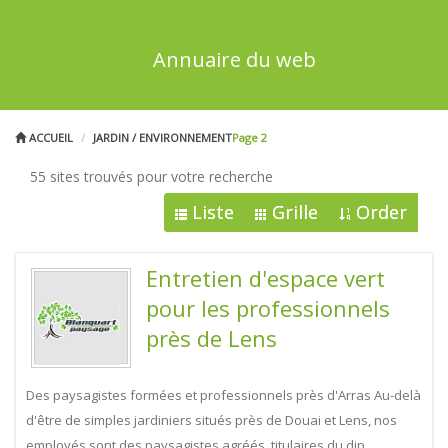
Annuaire du web
ACCUEIL
JARDIN / ENVIRONNEMENT
Page 2
55 sites trouvés pour votre recherche
Liste
Grille
Order
Entretien d'espace vert
pour les professionnels
près de Lens
Des paysagistes formées et professionnels près d'Arras Au-delà
d'être de simples jardiniers situés près de Douai et Lens, nos
employés sont des paysagistes agréés, titulaires du dip